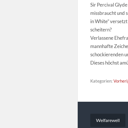
Sir Percival Glyd
missbraucht und s
in White” versetz
scheitern?
Verlassene Ehefr
mannhafte Zeichen
schockierenden un
Dieses höchst amü
Kategorien:
Vorheri
Beitragsna
Welfarewell