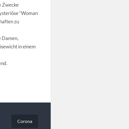
ne Zwecke
 mysteriöse “Woman
haften zu
de Damen,
ösewicht in einem
end.
Corona