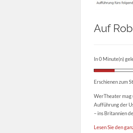
Auf Rob
In 0 Minute(n) gel
Erschienen zum S
WerTheater mag und
Aufführung der Us
– ins Britannien d
Lesen Sie den gan