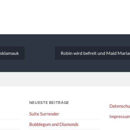
vigation
ffsklamauk
Robin wird befreit und Maid Marian 
NEUESTE BEITRÄGE
Datenschu
Suite Surrender
Impressu
Bubblegum and Diamonds