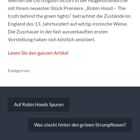
feierten die Usi-English-Actors in der Hugenottenkirche
mit Ihrem neuesten Stück Premiere.
„Robin Hood – The
truth behind the green tights“
betrachtet die Zustände im
England des 13. Jahrhundert auf witzig-ironische Weise.
Die Zuschauer in der fast ausverkauften ersten
Vorstellung haben sich köstlich amüsiert.
Lesen Sie den ganzen Artikel
Kategorien:
Beitragsnavigation
Auf Robin Hoods Spuren
Was steckt hinter den grünen Strumpfhosen?