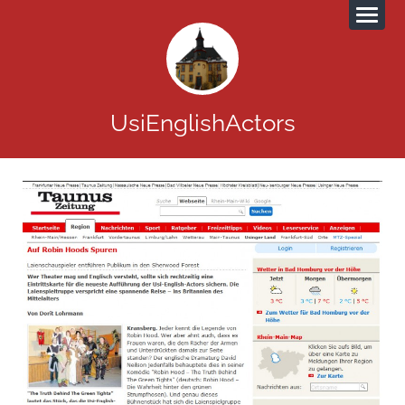
UsiEnglishActors