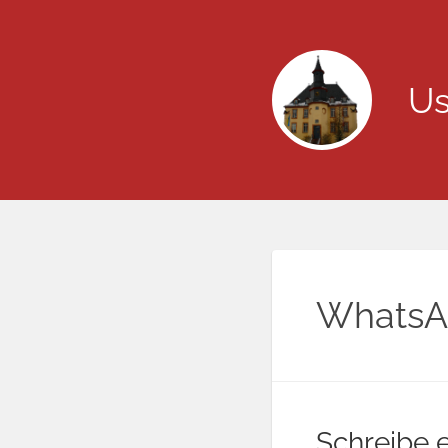
Us
WhatsAp
Schreibe 