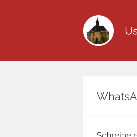
Us
WhatsAp
Schreibe 