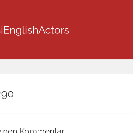
iEnglishActors
290
einen Kommentar