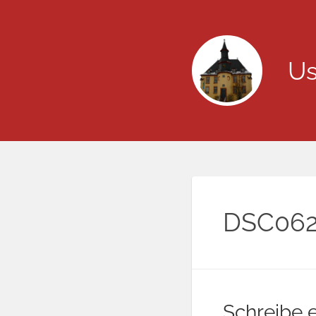
Us
DSC06
Schreibe 