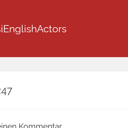
iEnglishActors
47
einen Kommentar