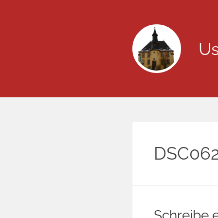
Us
DSC062
Schreibe 