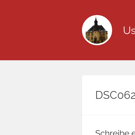
Us
DSC062
Schreibe 