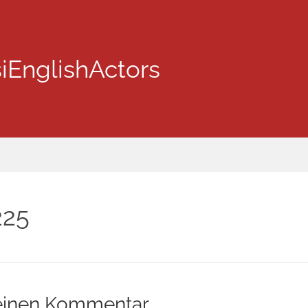
iEnglishActors
25
einen Kommentar