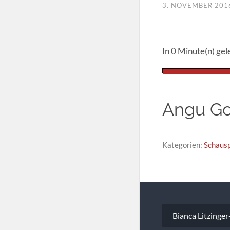
3. NOVEMBER 201
In 0 Minute(n) gel
Angu Go
Kategorien:
Schausp
Beitragsna
Bianca Litzinger-