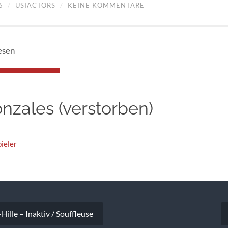
6
/
USIACTORS
/
KEINE KOMMENTARE
esen
nzales (verstorben)
ieler
vigation
Hille – Inaktiv / Souffleuse