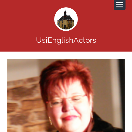
UsiEnglishActors