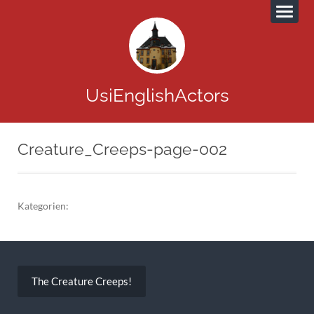
UsiEnglishActors
Creature_Creeps-page-002
Kategorien:
Beitragsnavigation
The Creature Creeps!