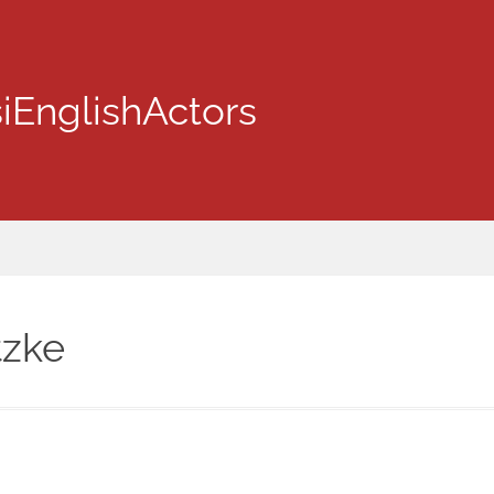
iEnglishActors
tzke