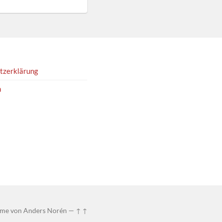
tzerklärung
m
me von
Anders Norén
—
↑ ↑