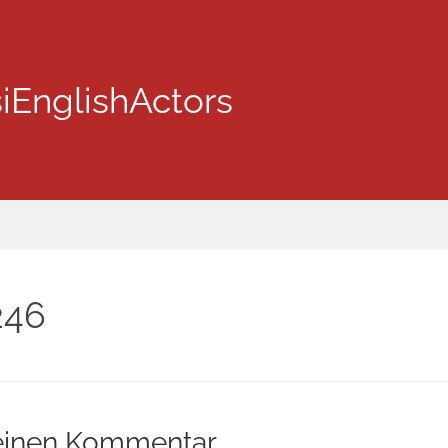
iEnglishActors
246
einen Kommentar