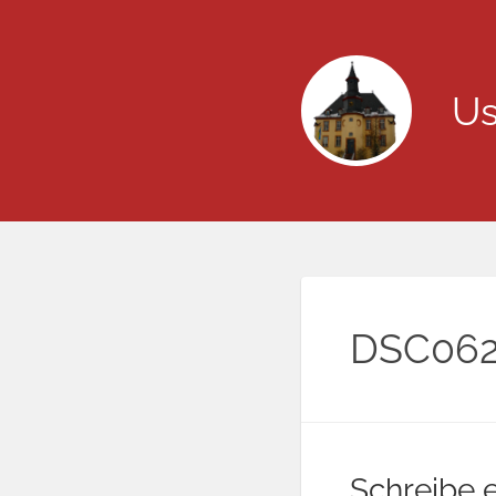
Us
DSC06
Schreibe 